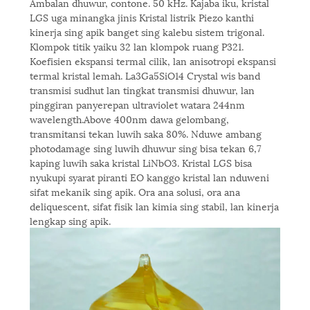
Ambalan dhuwur, contone. 50 kHz. Kajaba iku, kristal
LGS uga minangka jinis Kristal listrik Piezo kanthi
kinerja sing apik banget sing kalebu sistem trigonal.
Klompok titik yaiku 32 lan klompok ruang P321.
Koefisien ekspansi termal cilik, lan anisotropi ekspansi
termal kristal lemah. La3Ga5SiO14 Crystal wis band
transmisi sudhut lan tingkat transmisi dhuwur, lan
pinggiran panyerepan ultraviolet watara 244nm
wavelength.Above 400nm dawa gelombang,
transmitansi tekan luwih saka 80%. Nduwe ambang
photodamage sing luwih dhuwur sing bisa tekan 6,7
kaping luwih saka kristal LiNbO3. Kristal LGS bisa
nyukupi syarat piranti EO kanggo kristal lan nduweni
sifat mekanik sing apik. Ora ana solusi, ora ana
deliquescent, sifat fisik lan kimia sing stabil, lan kinerja
lengkap sing apik.