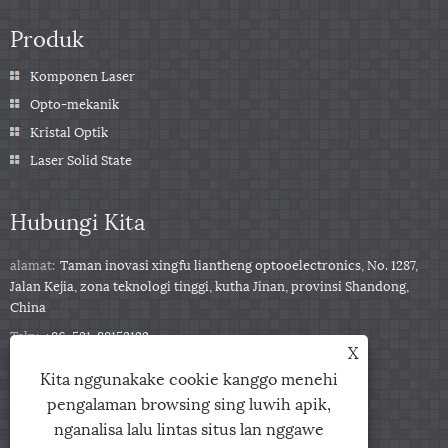
Produk
Komponen Laser
Opto-mekanik
Kristal Optik
Laser Solid State
Hubungi Kita
alamat:
Taman inovasi xingfu liantheng optooelectronics, No. 1287,
Jalan Kejia, zona teknologi tinggi, kutha Jinan, provinsi Shandong,
China
Telp:
+86-531-88153122
X
Telpon:
+86-13791139332
Kita nggunakake cookie kanggo menehi
Email:
jingxu@coupletech.com
pengalaman browsing sing luwih apik,
nganalisa lalu lintas situs lan nggawe