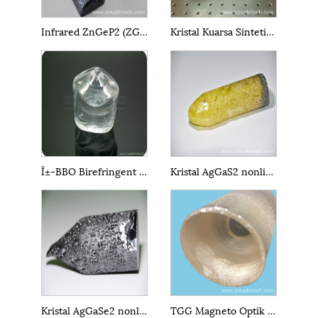
Infrared ZnGeP2 (ZGP) Kristal
Kristal Kuarsa Sintetis Tunggal
Î±-BBO Birefringent Crystal
Kristal AgGaS2 nonlinier inframerah
Kristal AgGaSe2 nonlinier inframerah
TGG Magneto Optik Kristal