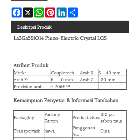
Facebook
X
WhatsApp
Pinterest
LinkedIn
Share
Deskripsi Produk
La3Ga5SiO14 Piezo-Electric Crystal LGS
Atribut Produk
Merk:
Coupletech
Arah X:
5 ~ 40 mm
Arah Y:
5 ~ 40 mm
Arah Z:
~80 mm
Precision arah:
± 20â€™
Kemampuan Penyetor & Informasi Tambahan
Packing
100 pcs
Packaging:
Produktivitas:
Karton
saben taun
Panggonan
Transportasi:
hawa
Cina
Asal: