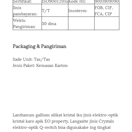
Sertifikat:
ISO9001:2015
Kode HS:
9001909090
Jinis
FOB, CIF,
T/T
Incoterm:
pambayaran:
FCA, CIP
Wektu
30 dina
Pangiriman
:
Packaging & Pangiriman
Sade Unit: Tas/Tas
Jenis Paket: Kemasan Karton
Lanthanum gallium silikat kristal iku jinis elektro-optik
kristal karo apik EO property, Langasite jinis Crystals
elektro-optik Q-switch bisa digunakake ing tingkat