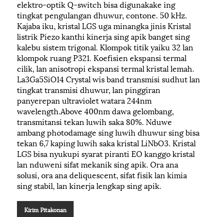
elektro-optik Q-switch bisa digunakake ing
tingkat pengulangan dhuwur, contone. 50 kHz.
Kajaba iku, kristal LGS uga minangka jinis Kristal
listrik Piezo kanthi kinerja sing apik banget sing
kalebu sistem trigonal. Klompok titik yaiku 32 lan
klompok ruang P321. Koefisien ekspansi termal
cilik, lan anisotropi ekspansi termal kristal lemah.
La3Ga5SiO14 Crystal wis band transmisi sudhut lan
tingkat transmisi dhuwur, lan pinggiran
panyerepan ultraviolet watara 244nm
wavelength.Above 400nm dawa gelombang,
transmitansi tekan luwih saka 80%. Nduwe
ambang photodamage sing luwih dhuwur sing bisa
tekan 6,7 kaping luwih saka kristal LiNbO3. Kristal
LGS bisa nyukupi syarat piranti EO kanggo kristal
lan nduweni sifat mekanik sing apik. Ora ana
solusi, ora ana deliquescent, sifat fisik lan kimia
sing stabil, lan kinerja lengkap sing apik.
Kirim Pitakonan