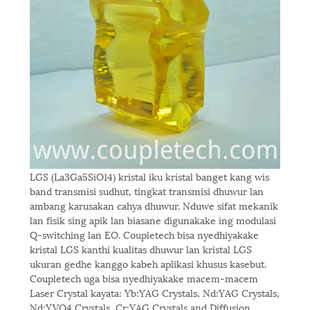
LGS (La3Ga5SiO14) kristal iku kristal banget kang wis
band transmisi sudhut, tingkat transmisi dhuwur lan
ambang karusakan cahya dhuwur. Nduwe sifat mekanik
lan fisik sing apik lan biasane digunakake ing modulasi
Q-switching lan EO. Coupletech bisa nyedhiyakake
kristal LGS kanthi kualitas dhuwur lan kristal LGS
ukuran gedhe kanggo kabeh aplikasi khusus kasebut.
Coupletech uga bisa nyedhiyakake macem-macem
Laser Crystal kayata: Yb:YAG Crystals, Nd:YAG Crystals,
Nd:YVO4 Crystals, Cr:YAG Crystals and Diffusion