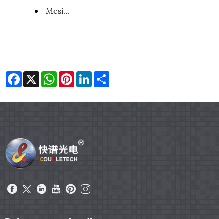
Mesin pemotong saka Coupletech
Facebook
X
WhatsApp
Pinterest
LinkedIn
Share