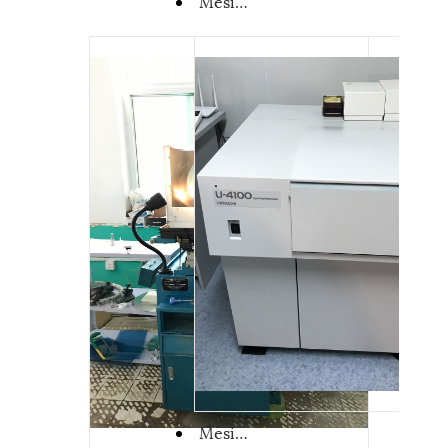
Mesin polishing saka Coupletech
Mesin uji kurva lapisan saka coupletech-spectrophotometer